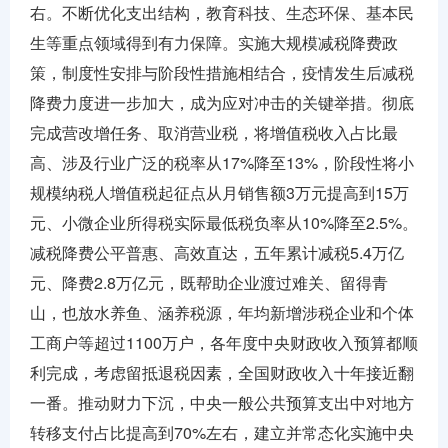
右。不断优化支出结构，教育科技、生态环保、基本民
生等重点领域得到有力保障。实施大规模减税降费政
策，制度性安排与阶段性措施相结合，疫情发生后减税
降费力度进一步加大，成为应对冲击的关键举措。彻底
完成营改增任务、取消营业税，将增值税收入占比最
高、涉及行业广泛的税率从17%降至13%，阶段性将小
规模纳税人增值税起征点从月销售额3万元提高到15万
元、小微企业所得税实际最低税负率从10%降至2.5%。
减税降费公平普惠、高效直达，五年累计减税5.4万亿
元、降费2.8万亿元，既帮助企业渡过难关、留得青
山，也放水养鱼、涵养税源，年均新增涉税企业和个体
工商户等超过1100万户，各年度中央财政收入预算都顺
利完成，考虑留抵退税因素，全国财政收入十年接近翻
一番。推动财力下沉，中央一般公共预算支出中对地方
转移支付占比提高到70%左右，建立并常态化实施中央